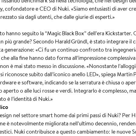
issando benchmark sia nella tecnologia, che nel design dell
, cofondatore e CEO di Nuki. «Siamo entusiasti di aver crea
zato sia dagli utenti, che dalle giurie di esperti.»
o hanno seguito la “Magic Black Box” dell’era Kickstarter. 
gn più grande? Secondo Harald Gründl, è stato integrare il c
a generazione: «Ci fu un continuo confronto tra ingegneria 
i, che alla fine hanno dato forma all’impressione complessiv
non è mai stato messo in discussione. «Nonostante l’alloggi
si riconosce subito dall’iconico anello LED», spiega Martin 
rdware e software, indicando se la serratura è chiusa o aper
to aperto o alle luci rosse e verdi. Integrarlo è complesso, m
to è l’identità di Nuki.»
lico
sign nel settore smart home dai primi passi di Nuki? Per Har
e è notevolmente migliorata nell’ultimo decennio, rendendo
estici. Nuki contribuisce a questo cambiamento: le nuove S