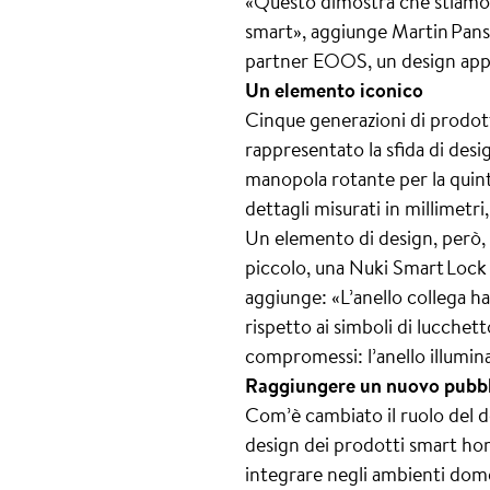
«Questo dimostra che stiamo f
smart», aggiunge Martin Pansy
partner EOOS, un design apprez
Un elemento iconico
Cinque generazioni di prodott
rappresentato la sfida di desi
manopola rotante per la quint
dettagli misurati in millimetr
Un elemento di design, però, 
piccolo, una Nuki Smart Lock 
aggiunge: «L’anello collega ha
rispetto ai simboli di lucchet
compromessi: l’anello illumina
Raggiungere un nuovo pubb
Com’è cambiato il ruolo del de
design dei prodotti smart hom
integrare negli ambienti dom