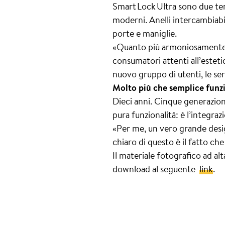
Smart Lock Ultra sono due ter
moderni. Anelli intercambiabil
porte e maniglie.
«Quanto più armoniosamente un
consumatori attenti all’estet
nuovo gruppo di utenti, le se
Molto più che semplice funzi
Dieci anni. Cinque generazioni
pura funzionalità: è l’integra
«Per me, un vero grande design
chiaro di questo è il fatto c
Il materiale fotografico ad al
download al seguente
link
.