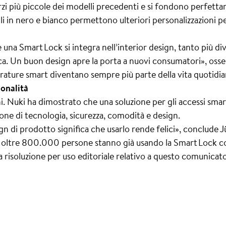
zi più piccole dei modelli precedenti e si fondono perfetta
i in nero e bianco permettono ulteriori personalizzazioni per 
a Smart Lock si integra nell’interior design, tanto più div
ica. Un buon design apre la porta a nuovi consumatori», oss
rrature smart diventano sempre più parte della vita quotidia
onalità
. Nuki ha dimostrato che una soluzione per gli accessi smart
zione di tecnologia, sicurezza, comodità e design.
 di prodotto significa che usarlo rende felici», conclude Jü
he oltre 800.000 persone stanno già usando la Smart Lock co
ta risoluzione per uso editoriale relativo a questo comunicato