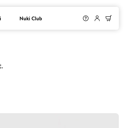
i
Nuki Club
t.