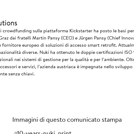
utions
i crowdfunding sulla piattaforma Kickstarter ha posto le basi per 
 Graz dai fratelli Martin Pansy (CEO) e Jürgen Pansy (Chief Innova
le fornitore europeo di soluzioni di accesso smart retrofit. Attua
nazionalità diverse. Nuki ha ottenuto le doppie certificazioni IS
zionali nei sistemi di gestione per la qualità e per l’ambiente. Ol
essori e servizi, l’azienda austriaca è impegnata nello sviluppo 
nte senza chiavi.
Immagini di questo comunicato stampa
10-years-nuki_print