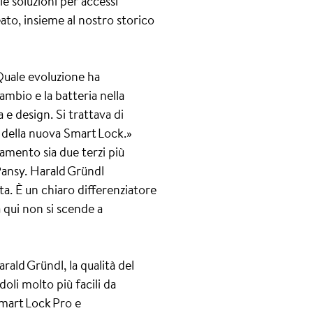
e soluzioni per accessi
to, insieme al nostro storico
Quale evoluzione ha
ambio e la batteria nella
e design. Si trattava di
a della nuova Smart Lock.»
amento sia due terzi più
Pansy. Harald Gründl
ta. È un chiaro differenziatore
a qui non si scende a
ald Gründl, la qualità del
li molto più facili da
mart Lock Pro e