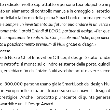
 radicale rivolto soprattutto a persone tecnologiche e ai pr
nto un elemento di controllo manuale in omaggio all’estetica
 modellato la forma della prima Smart Lock di prima generaz
e è sempre un investimento sul futuro: può andare in un verso o 
, commenta Harald Gründl di EOOS, partner di design. «Per que
t completamente realizzato. Con piccole modifiche, dopo dieci 
 il posizionamento premium di Nuki grazie al design.»
ccesso
 di Nuki e Chief Innovation Officer, il design è stato fond
o retrofit: si monta sul cilindro esistente della porta, quin
o, era chiaro fin dall’inizio: Nuki avrebbe potuto avere suc
iù di 800.000 persone usano già la Smart Lock dal design Nu
n Europa nelle soluzioni di accesso senza chiave. Il design di
prestigiosi. Anche il prodotto più recente, di quinta gene
Award® e un iF Design Award.