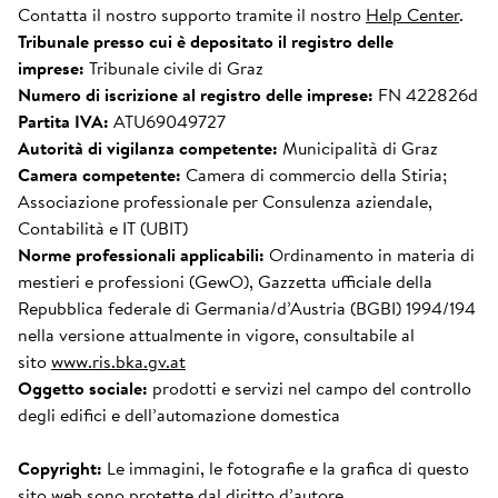
Contatta il nostro supporto tramite il nostro
Help Center
.
Tribunale presso cui è depositato il registro delle
imprese:
Tribunale civile di Graz
Numero di iscrizione al registro delle imprese:
FN 422826d
Partita IVA:
ATU69049727
Autorità di vigilanza competente:
Municipalità di Graz
Camera competente:
Camera di commercio della Stiria;
Associazione professionale per Consulenza aziendale,
Contabilità e IT (UBIT)
Norme professionali applicabili:
Ordinamento in materia di
mestieri e professioni (GewO), Gazzetta ufficiale della
Repubblica federale di Germania/d’Austria (BGBI) 1994/194
nella versione attualmente in vigore, consultabile al
sito
www.ris.bka.gv.at
Oggetto sociale:
prodotti e servizi nel campo del controllo
degli edifici e dell’automazione domestica
Copyright:
Le immagini, le fotografie e la grafica di questo
sito web sono protette dal diritto d’autore.