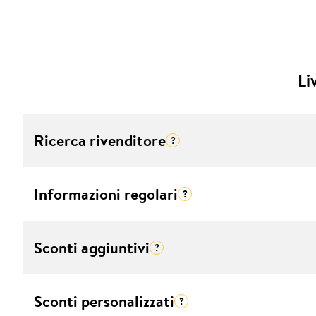
Li
Ricerca rivenditore
?
Informazioni regolari
?
Sconti aggiuntivi
?
Sconti personalizzati
?