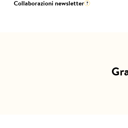
Collaborazioni newsletter
?
Gra