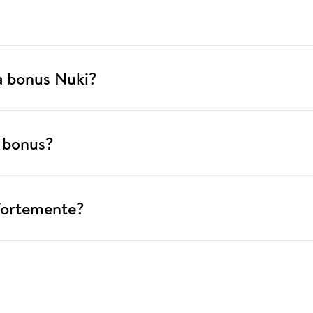
a bonus Nuki?
i bonus?
 fortemente?