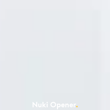
Nuki Opener
.