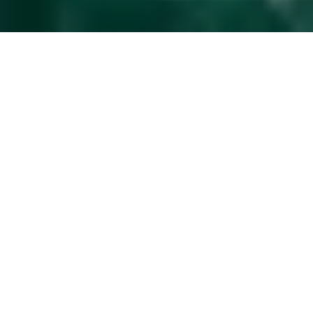
Eenvoudig
gastenbeheer
De service-upgrade die het beheren van je
woning makkelijker maakt
Naadloze integratie
Verbind Nuki met boekingsplatforms of je Property
Management System (PMS) en vereenvoudig je processen.