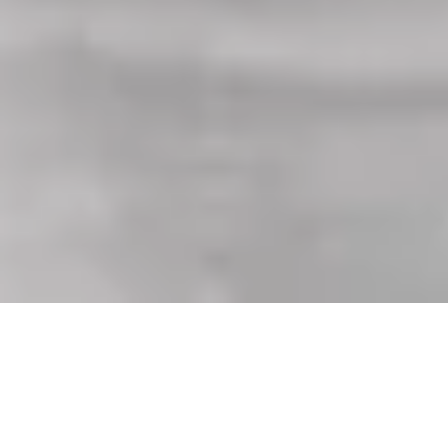
Uitgerust
met alle functies
die