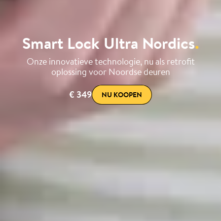
Smart Lock Ultra Nordics
.
Onze innovatieve technologie, nu als retrofit
oplossing voor Noordse deuren
€ 349
NU KOOPEN