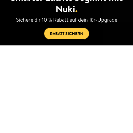
Nuki
.
Sichere dir 10 % Rabatt auf dein Tür-Upgrade
RABATT SICHERN
Mach dein
Smartphone zum
Schlüssel
Smart im Inneren.
Rundum sicher.
Nuki macht deine Tür smart – in wenigen Minuten selbst