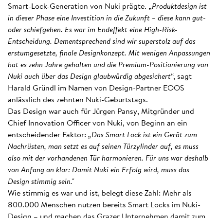
Smart-Lock-Generation von Nuki prägte. „
Produktdesign ist
in dieser Phase eine Investition in die Zukunft – diese kann gut-
oder schiefgehen. Es war im Endeffekt eine High-Risk-
Entscheidung. Dementsprechend sind wir superstolz auf das
erstumgesetzte, finale Designkonzept. Mit wenigen Anpassungen
hat es zehn Jahre gehalten und die Premium-Positionierung von
Nuki auch über das Design glaubwürdig abgesichert
“, sagt
Harald Gründl im Namen von Design-Partner EOOS
anlässlich des zehnten Nuki-Geburtstags.
Das Design war auch für Jürgen Pansy, Mitgründer und
Chief Innovation Officer von Nuki, von Beginn an ein
entscheidender Faktor:
„Das Smart Lock ist ein Gerät zum
Nachrüsten, man setzt es auf seinen Türzylinder auf, es muss
also mit der vorhandenen Tür harmonieren. Für uns war deshalb
von Anfang an klar: Damit Nuki ein Erfolg wird, muss das
Design stimmig sein."
Wie stimmig es war und ist, belegt diese Zahl: Mehr als
800.000 Menschen nutzen bereits Smart Locks im Nuki-
Design – und machen das Grazer Unternehmen damit zum