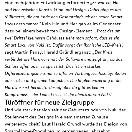
eine mehrjährige Entwicklung erforderte:
„Es war ein Hin
und Her zwischen Konstruktion und Design. Dabei ging es um
Millimeter, die am Ende den Gesamteindruck der neuen Smart
Locks bestimmten."
Kein Hin und Her gab es im Gegensatz
dazu bei einem bewährten Design-Element.
„Trotz des um
zwei Drittel kleineren Gehäuses sieht man sofort, dass es ein
Smart Lock von Nuki ist. Dafür sorgt der ikonische LED-Kreis",
sagt Martin Pansy. Harald Gründl ergänzt:
„Der Kreis
verbindet die Hardware mit der Software und zeigt an, ob das
Schloss offen oder versperrt ist. Das ist ein starkes
Differenzierungsmerkmal zu offenen Vorhängeschloss-Symbolen
oder roten und grünen Lämpchen. Die Implementierung in die
Hardware ist herausfordernd, aber da gibt es keinen
Kompromiss – der Leuchtkreis ist die Identität von Nuki."
Türöffner für neue Zielgruppe
Und wie stark hat sich seit der Geburtsstunde von Nuki der
Stellenwert des Designs in einem smarten Zuhause
weiterentwickelt? Laut Harald Gründl wurde das Design von
Smart-Home-Produkten im vergangenen Jahrzehnt