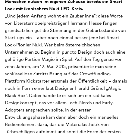
Menschen nutzen im eigenen Zuhause bereits ein Smart
Lock mit ikonischem Nuki-LED-Kreis.
„Und jedem Anfang wohnt ein Zauber inne": diese Worte
von Literaturnobelpreisträger Hermann Hesse fangen
grundsätzlich gut die Stimmung in der Geburtsstunde von
Start-ups ein – aber noch einmal besser jene bei Smart-
Lock-Pionier Nuki. War beim österreichischen
Unternehmen zu Beginn in puncto Design doch auch eine
gehörige Portion Magie im Spiel. Auf den Tag genau vor
zehn Jahren, am 12. Mai 2015, präsentierte man seine
schlüssellose Zutrittslösung auf der Crowdfunding-
Plattform Kickstarter erstmals der Öffentlichkeit – damals
noch in Form einer laut Designer Harald Gründl „Magic
Black Box". Dabei handelte es sich um ein radikales
Designkonzept, das vor allem Tech-Nerds und Early-
Adopters ansprechen sollte. In der ersten
Entwicklungsphase kam dann aber doch ein manuelles
Bedienelement dazu, das die Materialästhetik von
Türbeschlägen aufnimmt und somit die Form der ersten