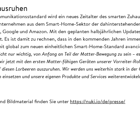
ausruhen
munikationsstandard wird ein neues Zeitalter des smarten Zuhau
nternehmen aus dem Smart-Home-Sektor der dahinterstehenden
e, Google und Amazon. Mit den geplanten halbjährlichen Update
t. Es ist damit zu rechnen, dass in den kommenden Jahren immer
it global zum neuen einheitlichen Smart-Home-Standard avanci
ht nur wichtig, von Anfang an Teil der Matter-Bewegung zu sein – e
 wir jetzt mit den ersten Matter-fähigen Geräten unserer Vorreiter-Ro
f diesen Lorbeeren auszuruhen. Wir werden uns weiterhin stark in der 
n einsetzen und unsere eigenen Produkte und Services weiterentwickel
nd Bildmaterial finden Sie unter
https://nuki.io/de/presse/