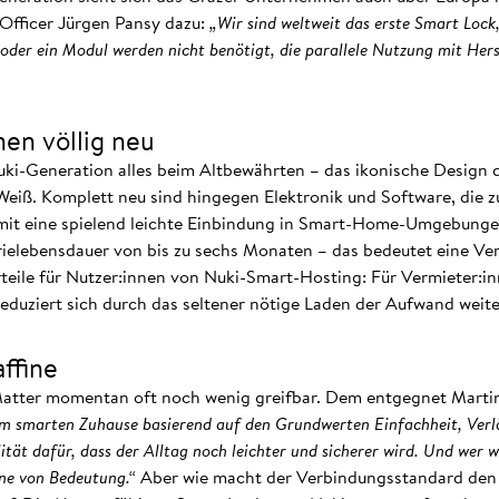
 Officer Jürgen Pansy dazu:
„Wir sind weltweit das erste Smart Lock
e oder ein Modul werden nicht benötigt, die parallele Nutzung mit Hers
nen völlig neu
Nuki-Generation alles beim Altbewährten – das ikonische Design
 Weiß. Komplett neu sind hingegen Elektronik und Software, die 
it eine spielend leichte Einbindung in Smart-Home-Umgebungen
rielebensdauer von bis zu sechs Monaten – das bedeutet eine Ve
teile für Nutzer:innen von Nuki-Smart-Hosting: Für Vermieter:in
reduziert sich durch das seltener nötige Laden der Aufwand weite
affine
t Matter momentan oft noch wenig greifbar. Dem entgegnet Marti
m smarten Zuhause basierend auf den Grundwerten Einfachheit, Verläs
ität dafür, dass der Alltag noch leichter und sicherer wird. Und wer w
fine von Bedeutung.“
Aber wie macht der Verbindungsstandard den 