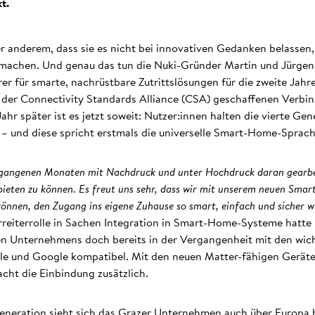
t.
r anderem, dass sie es nicht bei innovativen Gedanken belassen
 machen. Und genau das tun die Nuki-Gründer Martin und Jürgen 
er für smarte, nachrüstbare Zutrittslösungen für die zweite Jahr
 der Connectivity Standards Alliance (CSA) geschaffenen Verbi
ahr später ist es jetzt soweit: Nutzer:innen halten die vierte Ge
– und diese spricht erstmals die universelle Smart-Home-Sprach
gangenen Monaten mit Nachdruck und unter Hochdruck daran gearbei
ieten zu können. Es freut uns sehr, dass wir mit unserem neuen Sma
 können, den Zugang ins eigene Zuhause so smart, einfach und sicher w
rreiterrolle in Sachen Integration in Smart-Home-Systeme hatte
en Unternehmens doch bereits in der Vergangenheit mit den wi
 und Google kompatibel. Mit den neuen Matter-fähigen Gerät
acht die Einbindung zusätzlich.
eneration sieht sich das Grazer Unternehmen auch über Europa h