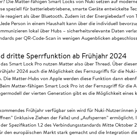
rer? Die Matter-fähigen Smart Locks von Nuki setzen auf modern
e speziell für batteriebetriebene, smarte Geräte entwickelte Tec
e reagiert als über Bluetooth. Zudem ist der Energiebedarf von 
 Jede Person in einem Haushalt kann über die individuell bevor
mmunizieren lokal über Hubs – sicherheitsrelevante Daten verla
andards per QR-Code-Scan in wenigen Augenblicken abgeschlos
d dritte Sperrfunktion ab Frühjahr 2024
 das Smart Lock Pro nutzen Matter also über Thread. Über diese
ühjahr 2024 auch die Möglichkeit des Fernzugriffs für die Nuki
n. Die Matter-Hubs von Apple werden diese Funktion dann ebenfa
 Beim Matter-fähigen Smart Lock Pro ist der Fernzugriff für die 
eigermodell der vierten Generation gibt es die Möglichkeit eines
kommendes Frühjahr verfügbar sein wird für Nuki-Nutzer:innen j
nen” (inklusive Ziehen der Falle) und „Aufsperren” ermöglicht. I
 der Spezifikation 1.2 des Verbindungsstandards Mitte Oktober 
 den europäischen Markt stark gemacht und die Integration diese