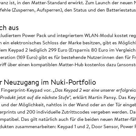
anz ist, in den Matter-Standard erwirkt. Zum Launch der neuen 
fehle (Zusperren, Aufsperren), den Status und den Batteriestatus
ch aus
kludiertem Power Pack und integriertem WLAN-Modul kostet reg
hon ein elektronisches Schloss der Marke besitzen, gibt es Mögli
em Keypad 2 lediglich 299 Euro (Ersparnis 80 Euro im Vergleich
ration (169 Euro) gibt es für bestehende Nutzer:innen den für 
iff über einen kompatiblen Matter-Hub kostenlos dazu (ansonste
r Neuzugang im Nuki-Portfolio
e Fingerprint-Keypad vor.
„Das Keypad 2 war eine unserer erfolgrei
Produkt jetzt auf die nächste Stufe“,
erklärt Martin Pansy. Das Key
 und der Möglichkeit, nahtlos in der Wand oder an der Tür eing
rprints und 200 individuelle Zutrittscodes vergeben werden. Das
patibel. Das gilt natürlich auch für die beiden neuen Matter-fäh
odukten zusammenarbeiten: Keypad 1 und 2, Door Sensor, Power 