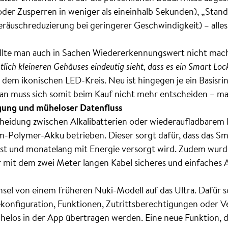
oder Zusperren in weniger als eineinhalb Sekunden), „Stand
räuschreduzierung bei geringerer Geschwindigkeit) – alle
llte man auch in Sachen Wiedererkennungswert nicht mac
tlich kleineren Gehäuses eindeutig sieht, dass es ein Smart Lock
 dem ikonischen LED-Kreis. Neu ist hingegen je ein Basisri
Man muss sich somit beim Kauf nicht mehr entscheiden – m
ung und müheloser Datenfluss
cheidung zwischen Alkalibatterien oder wiederaufladbarem
m-Polymer-Akku betrieben. Dieser sorgt dafür, dass das Sm
ist und monatelang mit Energie versorgt wird. Zudem wurd
r mit dem zwei Meter langen Kabel sicheres und einfaches A
hsel von einem früheren Nuki-Modell auf das Ultra. Dafür s
konfiguration, Funktionen, Zutrittsberechtigungen oder V
los in der App übertragen werden. Eine neue Funktion, di