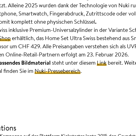
zt. Alleine 2025 wurden dank der Technologie von Nuki ru
tphone, Smartwatch, Fingerabdruck, Zutrittscode oder vol
omit komplett ohne physischen Schlüssel
.
iss inklusive Premium-Universalzylinder in der Variante Sc
Shop
erhältlich, das Home Set Ultra Swiss bestehend aus S
sor um CHF 429. Alle Preisangaben verstehen sich als UVP
en Online-Retail-Partnern erfolgt am 23. Februar 2026.
assendes Bildmaterial
steht unter diesem
Link
bereit. Wei
l finden Sie im
Nuki-Pressebereich
.
tions
Kampagne auf der Plattform Kickstarter legte 2015 den Grundste