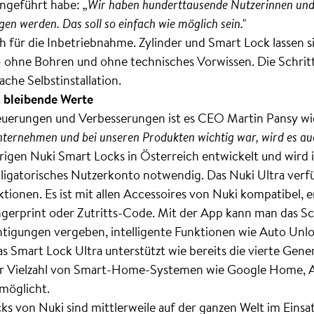
ingeführt habe:
„Wir haben hunderttausende Nutzerinnen und
en werden. Das soll so einfach wie möglich sein."
h für die Inbetriebnahme. Zylinder und Smart Lock lassen si
 – ohne Bohren und ohne technisches Vorwissen. Die Schritt
ache Selbstinstallation.
 bleibende Werte
Neuerungen und Verbesserungen ist es CEO Martin Pansy wi
nternehmen und bei unseren Produkten wichtig war, wird es auc
erigen Nuki Smart Locks in Österreich entwickelt und wird i
bligatorisches Nutzerkonto notwendig. Das Nuki Ultra verfü
ionen. Es ist mit allen Accessoires von Nuki kompatibel, 
gerprint oder Zutritts-Code. Mit der App kann man das Sch
echtigungen vergeben, intelligente Funktionen wie Auto U
as Smart Lock Ultra unterstützt wie bereits die vierte Gene
iner Vielzahl von Smart-Home-Systemen wie Google Home,
möglicht.
 von Nuki sind mittlerweile auf der ganzen Welt im Einsa