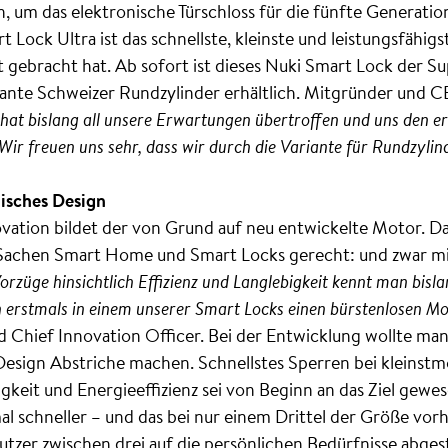
 um das elektronische Türschloss für die fünfte Generati
 Lock Ultra ist das schnellste, kleinste und leistungsfähigs
t gebracht hat. Ab sofort ist dieses Nuki Smart Lock der S
riante Schweizer Rundzylinder erhältlich. Mitgründer und 
hat bislang all unsere Erwartungen übertroffen und uns den e
Wir freuen uns sehr, dass wir durch die Variante für Rundzylin
"
nisches Design
vation bildet der von Grund auf neu entwickelte Motor. Da
n Sachen Smart Home und Smart Locks gerecht: und zwar m
orzüge hinsichtlich Effizienz und Langlebigkeit kennt man bisl
 erstmals in einem unserer Smart Locks einen bürstenlosen Mo
 Chief Innovation Officer. Bei der Entwicklung wollte man
esign Abstriche machen. Schnellstes Sperren bei kleinstm
keit und Energieeffizienz sei von Beginn an das Ziel gewes
eimal schneller – und das bei nur einem Drittel der Größe v
utzer zwischen drei auf die persönlichen Bedürfnisse abg