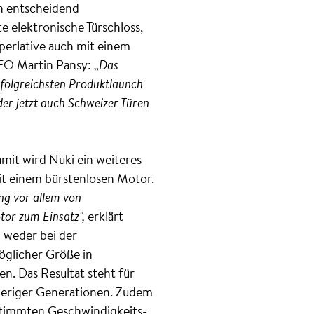
on entscheidend
te elektronische Türschloss,
uperlative auch mit einem
CEO Martin Pansy:
„Das
rfolgreichsten Produktlaunch
der jetzt auch Schweizer Türen
mit wird Nuki ein weiteres
it einem bürstenlosen Motor.
ang vor allem von
tor zum Einsatz",
erklärt
 weder bei der
öglicher Größe in
en. Das Resultat steht für
orheriger Generationen. Zudem
estimmten Geschwindigkeits-