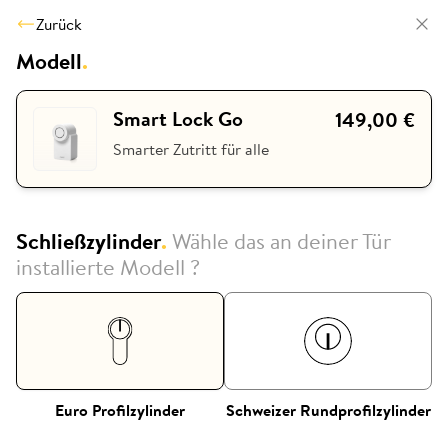
Zurück
Modell
.
Smart Lock Go
149,00 €
Smarter Zutritt für alle
Schließzylinder
.
Wähle das an deiner Tür
installierte Modell ?
Euro Profilzylinder
Schweizer Rundprofilzylinder