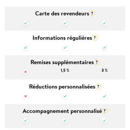
Carte des revendeurs
?
Informations régulières
?
Remises supplémentaires
?
1,5 %
3 %
Réductions personnalisées
?
Accompagnement personnalisé
?