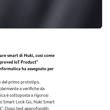
ture smart di Nuki, cosí come
Approved IoT Product"
 informatica ha assegnato per
po del primo prototipo.
golarmente a verifiche da
ica è sottoposta a rigorosi
Nuki Smart Lock Go, Nuki Smart
t". Dopo test approfonditi,