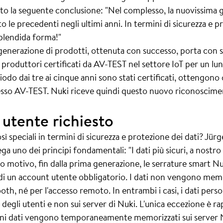
atto la seguente conclusione: "Nel complesso, la nuovissima
 le precedenti negli ultimi anni. In termini di sicurezza e pr
plendida forma!"
 generazione di prodotti, ottenuta con successo, porta con s
roduttori certificati da AV-TEST nel settore IoT per un lu
do dai tre ai cinque anni sono stati certificati, ottengono o
resso AV-TEST. Nuki riceve quindi questo nuovo riconoscime
utente richiesto
ì speciali in termini di sicurezza e protezione dei dati? Jü
ga uno dei principi fondamentali: "I dati più sicuri, a nostro
o motivo, fin dalla prima generazione, le serrature smart N
 di un account utente obbligatorio. I dati non vengono memor
oth, né per l'accesso remoto. In entrambi i casi, i dati person
i degli utenti e non sui server di Nuki. L'unica eccezione è
lcuni dati vengono temporaneamente memorizzati sui server N