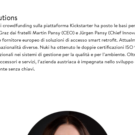
utions
i crowdfunding sulla piattaforma Kickstarter ha posto le basi per 
 Graz dai fratelli Martin Pansy (CEO) e Jürgen Pansy (Chief Innova
le fornitore europeo di soluzioni di accesso smart retrofit. Attua
nazionalità diverse. Nuki ha ottenuto le doppie certificazioni IS
zionali nei sistemi di gestione per la qualità e per l’ambiente. Ol
essori e servizi, l’azienda austriaca è impegnata nello sviluppo 
nte senza chiavi.