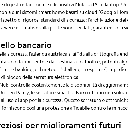
te di gestire facilmente i dispositivi Nuki da PC o laptop. 
e con alcuni sistemi smart home basati su cloud (Google Ho
rispetto di rigorosi standard di sicurezza: l'archiviazione dei 
i severe normative sulla protezione dei dati, garantendo la s
vello bancario
a sicurezza, l'azienda austriaca si affida alla crittografia end
a solo dal mittente e dal destinatario. Inoltre, potenti algori
ell'online banking, e il metodo "challenge-response", impedisc
di blocco della serratura elettronica.
 Nuki controlla costantemente la disponibilità di aggiorna
 Jürgen Pansy, le serrature smart di Nuki offrono una soluzi
 all'uso di app per la sicurezza. Queste serrature elettroni
a e forniscono così una protezione affidabile contro le mina
eziosi per miglioramenti futuri