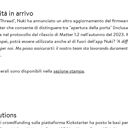
tà in arrivo
Thread", Nuki ha annunciato un altro aggiornamento del firmwar
er che consente di distinguere tra "apertura della porta" (inclusa
ta nel protocollo dal rilascio di Matter 1.2 nell'autunno del 2023
opei, potrà essere utilizzata anche al di fuori dell'app Nuki?
"A dif
 per noi. Ma posso assicurarti: il nostro team sta lavorando duramente
.
erali sono disponibili nella
sezione stampa
.
utions
i crowdfunding sulla piattaforma Kickstarter ha posto le basi per 