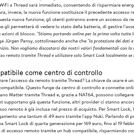
WiFi a Thread sarà immediato, consentendo di risparmiare energia
tura, invece, la nuova funzione sostituisce il precedente accesso 
uesta nuova funzione, gli utenti potranno avere un accesso da r
gli permetterà di vedere lo stato della batteria, di gestire l’ass
e azioni di blocco.
"Stiamo portando online per la prima volta tutte 
ega Jürgen Pansy, sottolineando anche che
"la protezione dei dati 
nizio. Non vogliamo discostarci dai nostri valori fondamentali con la
sso remoto tramite Thread e utilizzare solo Smart Lock localmente se l
patibile come centro di controllo
zzare l'accesso da remoto tramite Thread? La chiave da usare è u
ompatibile. Questo funge da centro di controllo e connette onli
ano Matter tramite Thread e, grazie a NAT64, possono collegare 
 supportano già questa funzione, altri provider ci stanno anco
esso remoto è già inclusa nel prezzo di acquisto. Per Smart Lock,
amento una tantum di 49 euro tramite l'app Nuki. Parlando di prez
a Smart Lock di quarta generazione per 169 euro, fino al 19 febb
 di accesso remoto tramite un hub compatibile, risparmiando così