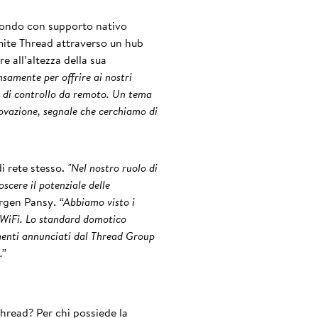
 mondo con supporto nativo
mite Thread attraverso un hub
e all’altezza della sua
samente per offrire ai nostri
e di controllo da remoto. Un tema
novazione, segnale che cerchiamo di
i rete stesso.
"Nel nostro ruolo di
scere il potenziale delle
ürgen Pansy.
“Abbiamo visto i
el WiFi. Lo standard domotico
amenti annunciati dal Thread Group
.”
hread? Per chi possiede la