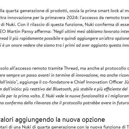
lla quarta generazione di prodotti, ossia la prima smart lock al
ltra innovazione per la primavera 2024: l’accesso da remoto tra
 di Nuki. Con il rilascio di questa funzione, Nuki conferma di esser
 CEO Martin Pansy afferma:
"Negli ultimi mesi abbiamo lavorato inten
read il più rapidamente possibile e quindi aggiungere un'altra opzion
i è un onore vedere che siamo tra i primi ad aver aggiunto questa in
e solo all'accesso remoto tramite Thread, ma anche al protocollo d
sere sempre un passo avanti in termine di innovazione, ma anche ricono
ll'inizio"
, aggiunge il co-fondatore e Chief Innovation Officer J
n dall'inizio: più reattivo del Bluetooth, più stabile e più efficiente d
ile per la prima volta. E Nuki vede le nuove funzionalità e i miglior
na conferma della rilevanza che il protocollo potrebbe avere in futuro
valori aggiungendo la nuova opzione
tari di una Nuki di quarta generazione con la nuova funziona di T