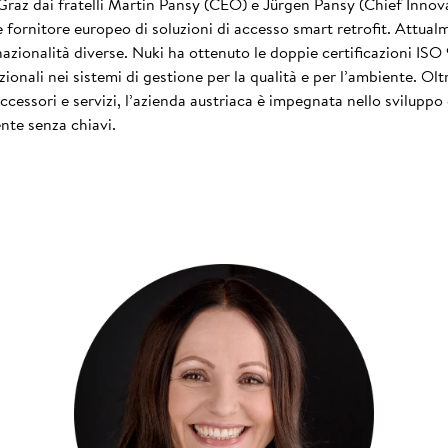
 Graz dai fratelli Martin Pansy (CEO) e Jürgen Pansy (Chief Innova
le fornitore europeo di soluzioni di accesso smart retrofit. Attua
nazionalità diverse. Nuki ha ottenuto le doppie certificazioni IS
zionali nei sistemi di gestione per la qualità e per l’ambiente. Ol
essori e servizi, l’azienda austriaca è impegnata nello sviluppo 
nte senza chiavi.