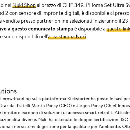
to nel
Nuki Shop
al prezzo di CHF 349. L’Home Set Ultra S
 2 con sensore di impronte digitali, è disponibile al prezzo
 Le vendite presso partner online selezionati inizieranno il 2
ativo a questo comunicato stampa
è disponibile a
questo lin
 sono disponibili nell’
area stampa Nuki
.
utions
i crowdfunding sulla piattaforma Kickstarter ha posto le basi per 
 Graz dai fratelli Martin Pansy (CEO) e Jürgen Pansy (Chief Innova
le fornitore europeo di soluzioni di accesso smart retrofit. Attua
nazionalità diverse. Nuki ha ottenuto le doppie certificazioni IS
zionali nei sistemi di gestione per la qualità e per l’ambiente. Ol