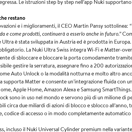
gressa. Le istruzioni step by step nell’app Nuki supportano
 che restano
azioni e i miglioramenti, il CEO Martin Pansy sottolinea:
“
a e come prodotti, continuerà a esserlo anche in futuro.”
Come
 Ultra è stata sviluppata in Austria ed è prodotta in Europa
bligatorio. La Nuki Ultra Swiss integra Wi-Fi e Matter-ove
nsente di sbloccare e bloccare la porta comodamente tramit
sibile gestire la serratura, assegnare fino a 200 autorizzazio
i come Auto Unlock o la modalità notturna e molto altro anc
a supporta Matter e consente un’integrazione fluida con u
 Home, Apple Home, Amazon Alexa e Samsung SmartThings.
k sono in uso nel mondo e servono più di un milione di pe
ili circa due miliardi di azioni di blocco e sblocco all’anno
le, codice di accesso o in modo completamente automatico
s, incluso il Nuki Universal Cylinder premium nella variant