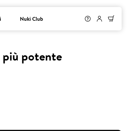
i
Nuki Club
e più potente