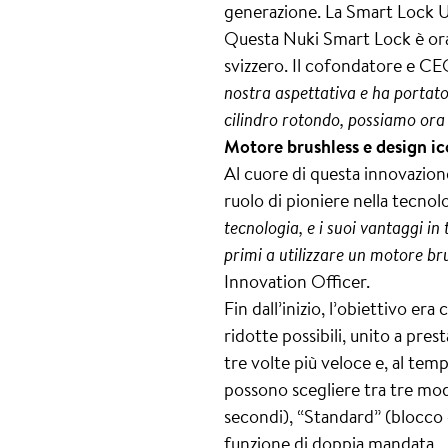
generazione. La Smart Lock Ult
Questa Nuki Smart Lock è ora 
svizzero. Il cofondatore e 
nostra aspettativa e ha portato 
cilindro rotondo, possiamo ora 
Motore brushless e design i
Al cuore di questa innovazio
ruolo di pioniere nella tecno
tecnologia, e i suoi vantaggi in 
primi a utilizzare un motore bru
Innovation Officer.
Fin dall’inizio, l’obiettivo e
ridotte possibili, unito a pres
tre volte più veloce e, al tem
possono scegliere tra tre moda
secondi), “Standard” (blocco o
funzione di doppia mandata.