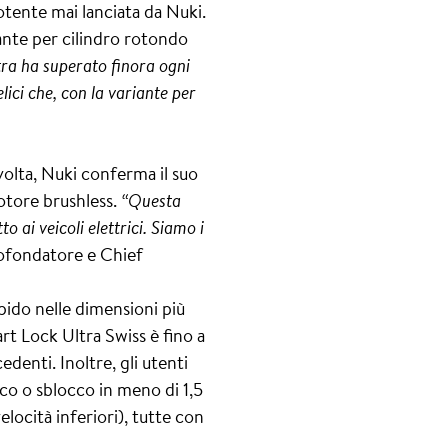
otente mai lanciata da Nuki.
ante per cilindro rotondo
tra ha superato finora ogni
lici che, con la variante per
olta, Nuki conferma il suo
otore brushless.
“Questa
o ai veicoli elettrici. Siamo i
ofondatore e Chief
apido nelle dimensioni più
mart Lock Ultra Swiss è fino a
edenti. Inoltre, gli utenti
cco o sblocco in meno di 1,5
locità inferiori), tutte con