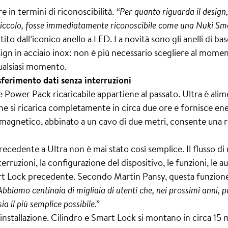
n termini di riconoscibilità.
“Per quanto riguarda il design
piccolo, fosse immediatamente riconoscibile come una Nuki Sm
to dall’iconico anello a LED. La novità sono gli anelli di bas
ign in acciaio inox: non è più necessario scegliere al momen
qualsiasi momento.
ferimento dati senza interruzioni
e e Power Pack ricaricabile appartiene al passato. Ultra è ali
, che si ricarica completamente in circa due ore e fornisce en
magnetico, abbinato a un cavo di due metri, consente una r
ecedente a Ultra non è mai stato così semplice. Il flusso di
terruzioni, la configurazione del dispositivo, le funzioni, le a
t Lock precedente. Secondo Martin Pansy, questa funzione 
Abbiamo centinaia di migliaia di utenti che, nei prossimi anni, p
 il più semplice possibile.”
’installazione. Cilindro e Smart Lock si montano in circa 15 