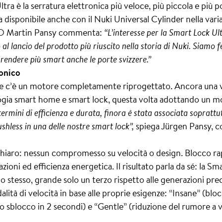
ra è la serratura elettronica più veloce, più piccola e più p
disponibile anche con il Nuki Universal Cylinder nella vari
CEO Martin Pansy commenta:
“L’interesse per la Smart Lock Ul
al lancio del prodotto più riuscito nella storia di Nuki. Siamo fe
rendere più smart anche le porte svizzere.”
conico
ne c’è un motore completamente riprogettato. Ancora una v
logia smart home e smart lock, questa volta adottando un m
termini di efficienza e durata, finora è stata associata soprattutt
shless in una delle nostre smart lock”,
spiega Jürgen Pansy, c
ra chiaro: nessun compromesso su velocità o design. Blocco r
tazioni ed efficienza energetica. Il risultato parla da sé: la S
po stesso, grande solo un terzo rispetto alle generazioni prec
lità di velocità in base alle proprie esigenze: “Insane” (blo
 sblocco in 2 secondi) e “Gentle” (riduzione del rumore a ve