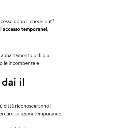
accesso dopo il check-out?
di accesso temporanei
,
olo appartamento o di più
mo le incombenze e
dai il
iù città riconosceranno i
 cercare soluzioni temporanee,