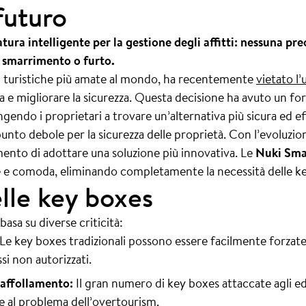
futuro
atura intelligente per la gestione degli affitti: nessuna p
di smarrimento o furto.
ni turistiche più amate al mondo, ha recentemente
vietato l
a e migliorare la sicurezza. Questa decisione ha avuto un fo
ngendo i proprietari a trovare un’alternativa più sicura ed ef
nto debole per la sicurezza delle proprietà. Con l’evoluzion
ento di adottare una soluzione più innovativa. Le
Nuki Sma
bile e comoda, eliminando completamente la necessità delle k
lle key boxes
basa su diverse criticità:
Le key boxes tradizionali possono essere facilmente forzat
ssi non autorizzati.
raffollamento:
Il gran numero di key boxes attaccate agli edif
ce al problema dell’overtourism.