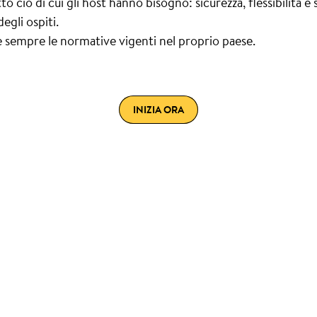
to ciò di cui gli host hanno bisogno: sicurezza, flessibilità e
gli ospiti.
re sempre le normative vigenti nel proprio paese.
INIZIA ORA