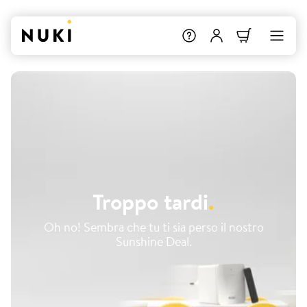
Troppo tardi
.
Oh no! Sembra che tu ti sia perso il nostro
Sunshine Deal.