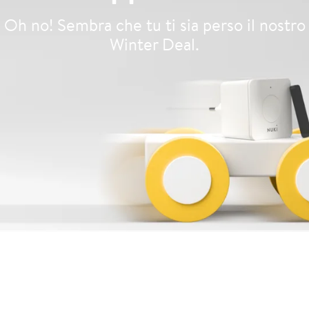
Oh no! Sembra che tu ti sia perso il nostro
Winter Deal.