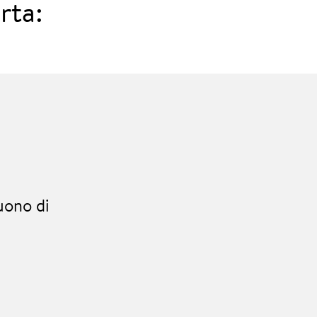
rta:
uono di