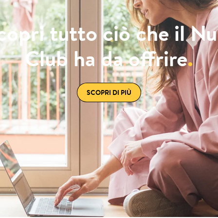
copri tutto ciò che il Nu
Club ha da offrire
.
SCOPRI DI PIÙ