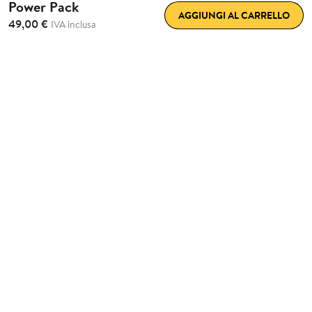
Power Pack
AGGIUNGI AL CARRELLO
49,00 €
IVA inclusa
Pacchetto
batterie
ricaricabile
per la tua Smart
Lock Go
Compatibilità totale
Adatto per tutte le versioni della Nuki Smart Lock con