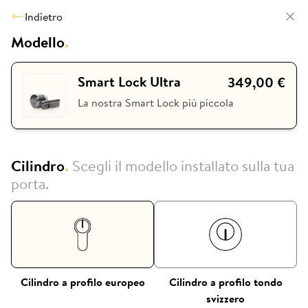
Indietro
Modello
.
Smart Lock Ultra
349,00 €
La nostra Smart Lock più piccola
Cilindro
.
Scegli il modello installato sulla tua
porta.
Cilindro a profilo europeo
Cilindro a profilo tondo
svizzero