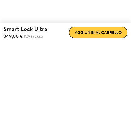
Smart Lock Ultra
AGGIUNGI AL CARRELLO
349,00 €
IVA inclusa
Massima velocità
Blocca e sblocca a tempo di record con un solo tocco e
scegli la tua velocità di sblocco preferita.