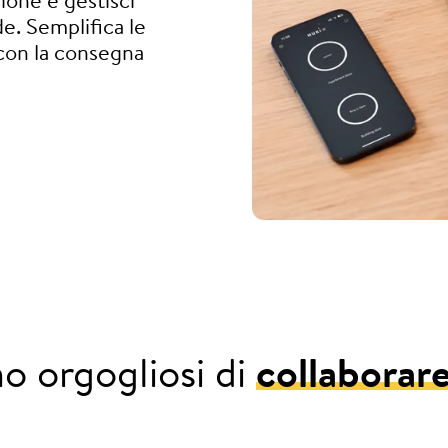
ione e gestisci
de. Semplifica le
con la consegna
o orgogliosi di
collaborar