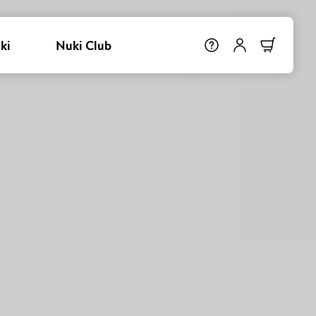
ki
Nuki Club