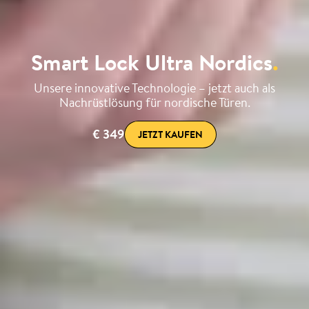
Smart Lock Ultra Nordics
.
Unsere innovative Technologie – jetzt auch als
Nachrüstlösung für nordische Türen.
€ 349
JETZT KAUFEN