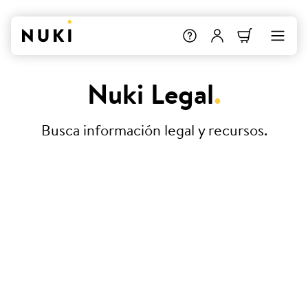
Nuki Legal
.
Busca información legal y recursos.
Condiciones Generales de
Contratación
Declaración de conformidad
Nuki Smart Hosting – Acuerdo del
Nivel de Servicios (ANS)
Protección de datos y privacidad