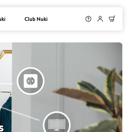
uki
Club Nuki
s