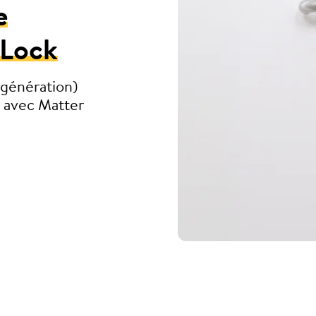
e
 Lock
 génération)
s avec Matter