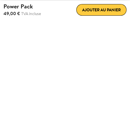
Power Pack
AJOUTER AU PANIER
49,00 €
TVA incluse
Bloc de
piles rechargeable
pour votre Smart Lock Go
Pleine compatibilité
Convient à toutes les versions de Nuki Smart Locks avec
piles amovibles.