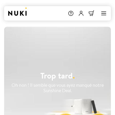
Trop tard
.
Oh non ! Il semble que vous ayez manqué notre
Sunshine Deal.