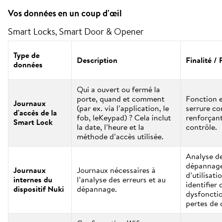
Vos données en un coup d'œil
Smart Locks, Smart Door & Opener
Type de
Description
Finalité /
données
Qui a ouvert ou fermé la
porte, quand et comment
Fonction e
Journaux
(par ex. via l’application, le
serrure co
d'accès de la
fob, leKeypad) ? Cela inclut
renforçant 
Smart Lock
la date, l’heure et la
contrôle.
méthode d’accès utilisée.
Analyse de
dépannage
Journaux
Journaux nécessaires à
d’utilisati
internes du
l’analyse des erreurs et au
identifier 
dispositif Nuki
dépannage.
dysfoncti
pertes de 