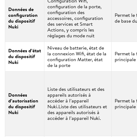
Configuration Wifi,
configuration de la porte,
Données de
configuration des
configuration
Permet le
accessoires, configuration
du dispositif
de base du
des services et Smart
Nuki
Actions, y compris les
réglages du mode nuit
Niveau de batterie, état de
Données d’état
la connexion Wifi, état de la
Permet la 
du dispositif
configuration Matter, état
principale 
Nuki
de la porte
Liste des utilisateurs et des
Données
appareils autorisés à
d’autorisation
accéder à l’appareil
Permet la 
du dispositif
Nuki.Liste des utilisateurs et
principale 
Nuki
des appareils autorisés à
accéder à l’appareil Nuki.