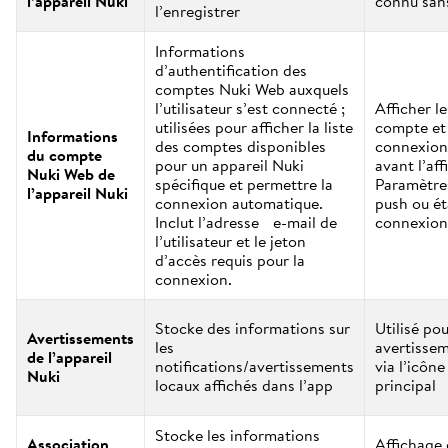
l’appareil Nuki
connu sans
l’enregistrer
Informations
d’authentification des
comptes Nuki Web auxquels
l’utilisateur s’est connecté ;
Afficher l
utilisées pour afficher la liste
compte et 
Informations
des comptes disponibles
connexion
du compte
pour un appareil Nuki
avant l’aff
Nuki Web de
spécifique et permettre la
Paramètres
l’appareil Nuki
connexion automatique.
push ou ét
Inclut l’adresse e-mail de
connexion
l’utilisateur et le jeton
d’accès requis pour la
connexion.
Stocke des informations sur
Utilisé pou
Avertissements
les
avertissem
de l’appareil
notifications/avertissements
via l’icône
Nuki
locaux affichés dans l’app
principal
Stocke les informations
Association
Affichage 