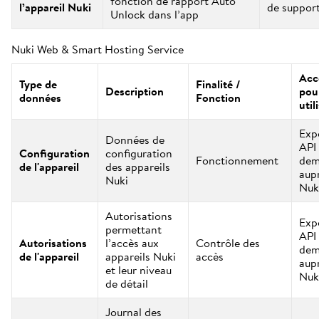
fonction de rapport Auto
l’appareil Nuki
de suppor
Unlock dans l’app
Nuki Web & Smart Hosting Service
Acce
Type de
Finalité /
Description
pour
données
Fonction
util
Exp
Données de
API 
Configuration
configuration
Fonctionnement
dem
de l'appareil
des appareils
aup
Nuki
Nuk
Autorisations
Exp
permettant
API 
Autorisations
l’accès aux
Contrôle des
dem
de l'appareil
appareils Nuki
accès
aup
et leur niveau
Nuk
de détail
Journal des