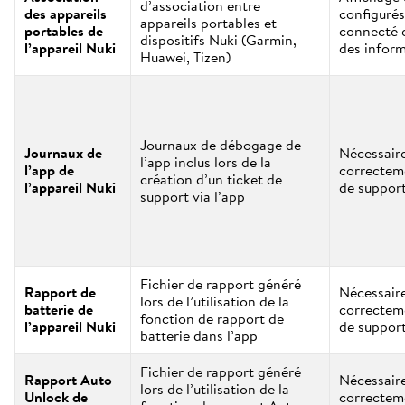
d’association entre
des appareils
configurés
appareils portables et
portables de
connecté 
dispositifs Nuki (Garmin,
l’appareil Nuki
des infor
Huawei, Tizen)
Journaux de débogage de
Journaux de
Nécessaire
l’app inclus lors de la
l’app de
correctem
création d’un ticket de
l’appareil Nuki
de suppor
support via l’app
Fichier de rapport généré
Rapport de
Nécessaire
lors de l’utilisation de la
batterie de
correctem
fonction de rapport de
l’appareil Nuki
de suppor
batterie dans l’app
Fichier de rapport généré
Rapport Auto
Nécessaire
lors de l’utilisation de la
Unlock de
correctem