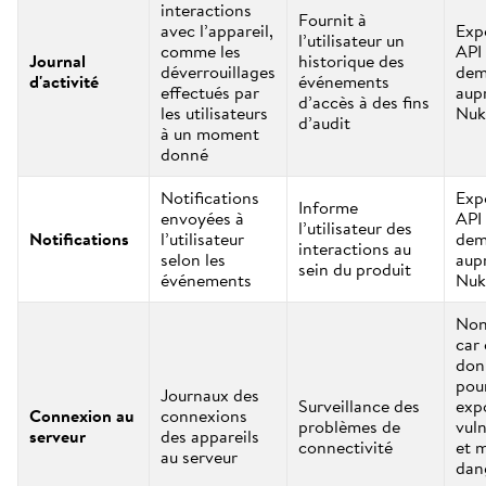
interactions
Fournit à
avec l’appareil,
Exp
l’utilisateur un
comme les
API 
Journal
historique des
déverrouillages
dem
d'activité
événements
effectués par
aup
d’accès à des fins
les utilisateurs
Nuk
d’audit
à un moment
donné
Notifications
Exp
Informe
envoyées à
API 
l’utilisateur des
Notifications
l’utilisateur
dem
interactions au
selon les
aup
sein du produit
événements
Nuk
Non
car 
don
pou
Journaux des
Surveillance des
exp
Connexion au
connexions
problèmes de
vuln
serveur
des appareils
connectivité
et 
au serveur
dan