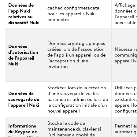
Données de
Affichage 
cached config/metadata
l’app Nuki
données d
pour les appareils Nuki
relatives au
l’appareil 
connectés
dispositif Nuki
accessible
Données cryptographiques
Données
créées lors de l’association
Nécessair
d’autorisation
de l’app à un appareil ou de
communiqu
de l’appareil
l’acceptation d’une
appareil N
Nuki
invitation
Stockées lors de la création
Utilisées p
Données de
d’une sauvegarde via les
données d’
sauvegarde de
paramètres admin ou lors de
existant v
l’appareil Nuki
la configuration initiale d’un
appareil lo
nouvel appareil
configurati
Stocke le code de
Informations
Permet l’a
maintenance du clavier si
du Keypad de
automatiqu
l’utilisateur a choisi de