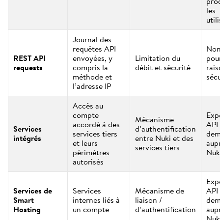
prod
les
util
Journal des
requêtes API
Non
REST API
envoyées, y
Limitation du
pou
requests
compris la
débit et sécurité
rai
méthode et
sécu
l’adresse IP
Accès au
compte
Exp
Mécanisme
accordé à des
API 
Services
d’authentification
services tiers
dem
intégrés
entre Nuki et des
et leurs
aup
services tiers
périmètres
Nuk
autorisés
Exp
Services de
Services
Mécanisme de
API 
Smart
internes liés à
liaison /
dem
Hosting
un compte
d’authentification
aup
Nuk