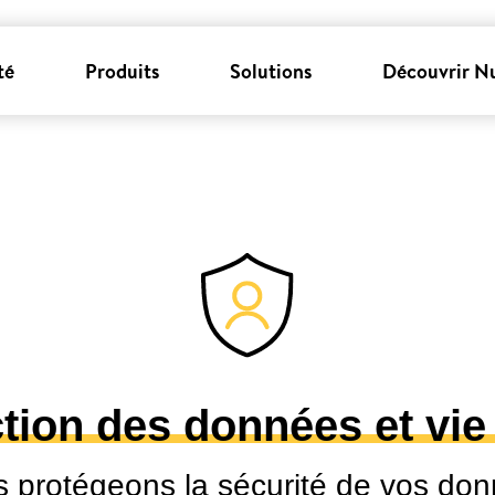
té
Produits
Solutions
Découvrir N
tion des données et vie
 protégeons la sécurité de vos do