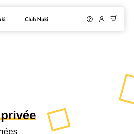
uki
Club Nuki
 privée
nnées