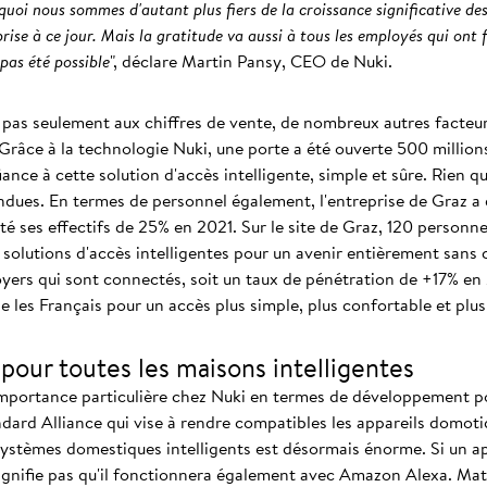
uoi nous sommes d'autant plus fiers de la croissance significative des 
eprise à ce jour. Mais la gratitude va aussi à tous les employés qui ont
pas été possible
", déclare Martin Pansy, CEO de Nuki.
pas seulement aux chiffres de vente, de nombreux autres facteur
Grâce à la technologie Nuki, une porte a été ouverte 500 millions
iance à cette solution d'accès intelligente, simple et sûre. Rien 
vendues. En termes de personnel également, l'entreprise de Graz 
té ses effectifs de 25% en 2021. Sur le site de Graz, 120 person
lutions d'accès intelligentes pour un avenir entièrement sans cl
foyers qui sont connectés, soit un taux de pénétration de +17% e
es Français pour un accès plus simple, plus confortable et plus e
our toutes les maisons intelligentes
portance particulière chez Nuki en termes de développement pour 
dard Alliance qui vise à rendre compatibles les appareils domoti
systèmes domestiques intelligents est désormais énorme. Si un a
ignifie pas qu'il fonctionnera également avec Amazon Alexa. Matt