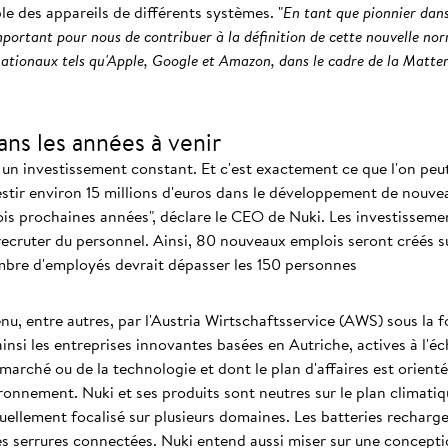
e des appareils de différents systèmes. "
En tant que pionnier dan
mportant pour nous de contribuer à la définition de cette nouvelle nor
nationaux tels qu'Apple, Google et Amazon, dans le cadre de la Matte
ans les années à venir
un investissement constant. Et c'est exactement ce que l'on peu
estir environ 15 millions d'euros dans le développement de nouve
ois prochaines années", déclare le CEO de Nuki. Les investisseme
recruter du personnel. Ainsi, 80 nouveaux emplois seront créés sur
ombre d'employés devrait dépasser les 150 personnes
nu, entre autres, par l'Austria Wirtschaftsservice (AWS) sous la
nsi les entreprises innovantes basées en Autriche, actives à l'éch
marché ou de la technologie et dont le plan d'affaires est orienté
ironnement. Nuki et ses produits sont neutres sur le plan climat
ctuellement focalisé sur plusieurs domaines. Les batteries recharg
s serrures connectées. Nuki entend aussi miser sur une concepti