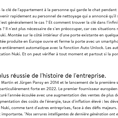
la clé de l'appartement à la personne qui garde le chat pendant 
enir rapidement au personnel de nettoyage qui a annoncé qu'il se
'est généralement le cas ? Et comment trouver la clé dans l'infi
 ? Il n'est plus nécessaire de s’en préoccuper, car ces situations
uki. Montée sur le côté intérieur d'une porte existante en quelq
ectée produite en Europe ouvre et ferme la porte avec un smartp
e entièrement automatique avec la fonction Auto Unlock. Les aut
cation Nuki. Et on peut vérifier à tout moment et partout si la port
lus réussie de l'histoire de l'entreprise.
s Martin et Jürgen Pansy en 2014 et le lancement de la première 
particulièrement forte en 2022. Le premier fournisseur européen 
ôturé l'année écoulée avec une augmentation des ventes de plus d
mentation des coûts de l'énergie, taux d'inflation élevé : les dé
uki, comme tant d'autres entreprises, face à des défis majeurs. 
 importante. "
Nos serrures intelligentes de dernière génération ont e