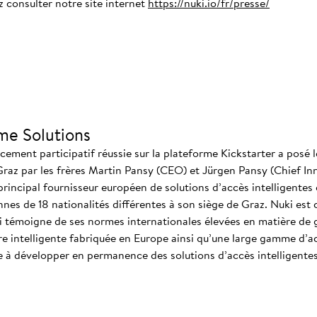
z consulter notre site internet
https://nuki.io/fr/presse/
me Solutions
ment participatif réussie sur la plateforme Kickstarter a posé l
Graz par les frères Martin Pansy (CEO) et Jürgen Pansy (Chief In
 principal fournisseur européen de solutions d’accès intelligentes e
es de 18 nationalités différentes à son siège de Graz. Nuki est 
 témoigne de ses normes internationales élevées en matière de ge
e intelligente fabriquée en Europe ainsi qu’une large gamme d’ac
e à développer en permanence des solutions d’accès intelligente