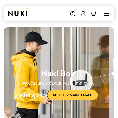
Nuki Box
.
Accès sans clé pour votre immeuble.
Missing price
ACHETER MAINTENANT