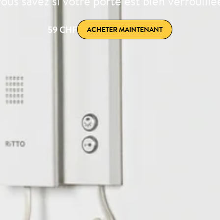
ous savez si votre porte est bien verrouillé
59 CHF
ACHETER MAINTENANT