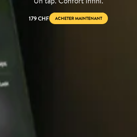
Un tap. Confort infini.
179 CHF
ACHETER MAINTENANT