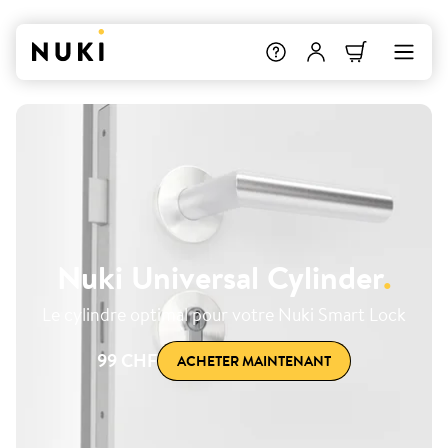
Nuki Universal Cylinder
.
Le cylindre optimal pour votre Nuki Smart Lock
99 CHF
ACHETER MAINTENANT