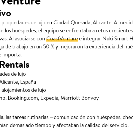
tVenture
ivo
0 propiedades de lujo en Ciudad Quesada, Alicante. A medi
n los huéspedes, el equipo se enfrentaba a retos creciente
ivas. Al asociarse con
CoastVenture
e integrar Nuki Smart H
ga de trabajo en un 50 % y mejoraron la experiencia del hu
e importa.
 Rentals
ades de lujo
licante, España
alojamientos de lujo
nb, Booking.com, Expedia, Marriott Bonvoy
, las tareas rutinarias —comunicación con huéspedes, chec
ían demasiado tiempo y afectaban la calidad del servicio.