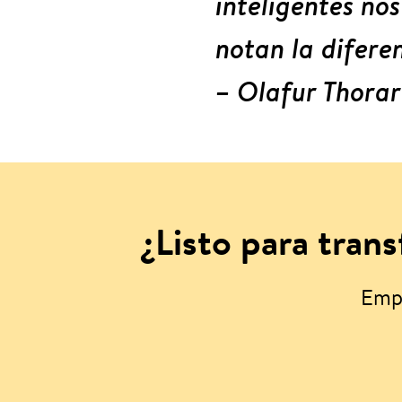
inteligentes no
notan la difere
–
Olafur Thorar
¿Listo para tran
Empi