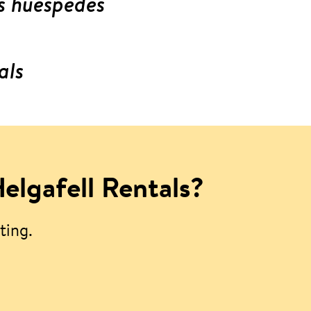
os huéspedes
als
elgafell Rentals?
ting.