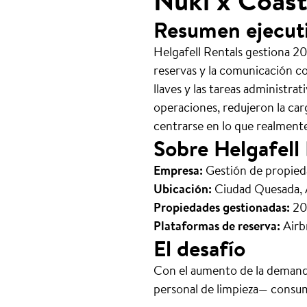
Nuki x Coas
Resumen ejecut
Helgafell Rentals gestiona 2
reservas y la comunicación co
llaves y las tareas administrat
operaciones, redujeron la car
centrarse en lo que realment
Sobre Helgafell
Empresa:
Gestión de propied
Ubicación:
Ciudad Quesada, A
Propiedades gestionadas:
20 
Plataformas de reserva:
Airb
El desafío
Con el aumento de la demanda
personal de limpieza— consum