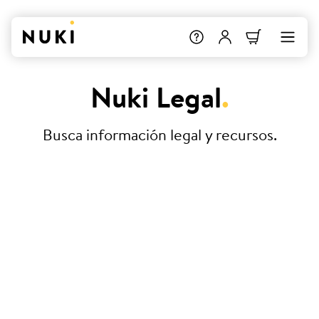
Nuki Legal
.
Busca información legal y recursos.
Condiciones Generales de
Contratación
Declaración de conformidad
Nuki Smart Hosting – Acuerdo del
Nivel de Servicios (ANS)
Protección de datos y privacidad