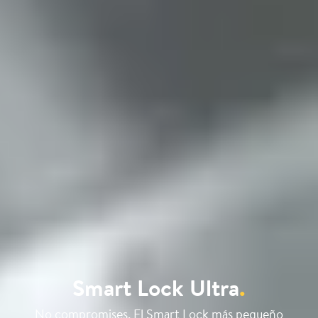
Smart Lock Ultra
.
No compromises. El Smart Lock más pequeño