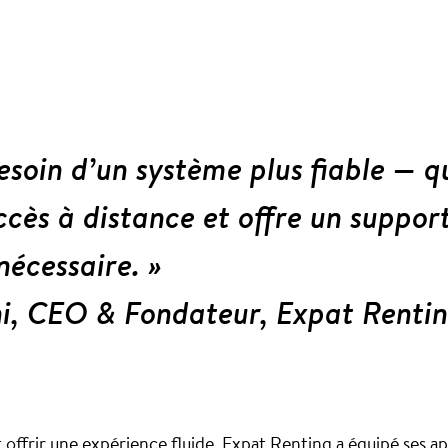
esoin d’un système plus fiable — 
accès à distance et offre un suppor
nécessaire. »
i, CEO & Fondateur, Expat Renti
t offrir une expérience fluide, Expat Renting a équipé ses