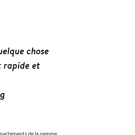
quelque chose
t rapide et
ng
 appartements de la gamme