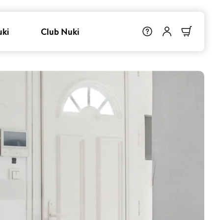
uki
Club Nuki