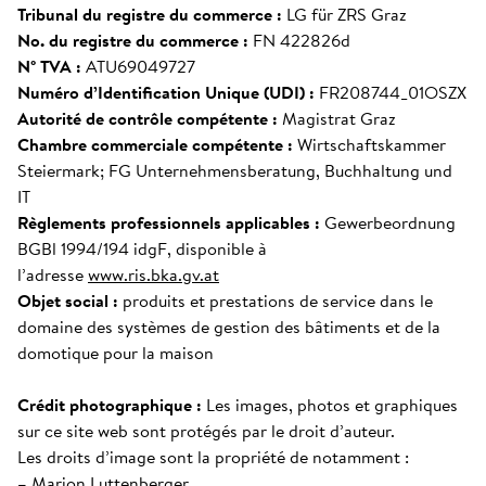
Tribunal du registre du commerce :
LG für ZRS Graz
No. du registre du commerce :
FN 422826d
N° TVA :
ATU69049727
Numéro d’Identification Unique (UDI) :
FR208744_01OSZX
Autorité de contrôle compétente :
Magistrat Graz
Chambre commerciale compétente :
Wirtschaftskammer
Steiermark; FG Unternehmensberatung, Buchhaltung und
IT
Règlements professionnels applicables :
Gewerbeordnung
BGBl 1994/194 idgF, disponible à
l’adresse
www.ris.bka.gv.at
Objet social :
produits et prestations de service dans le
domaine des systèmes de gestion des bâtiments et de la
domotique pour la maison
Crédit photographique :
Les images, photos et graphiques
sur ce site web sont protégés par le droit d’auteur.
Les droits d’image sont la propriété de notamment :
– Marion Luttenberger