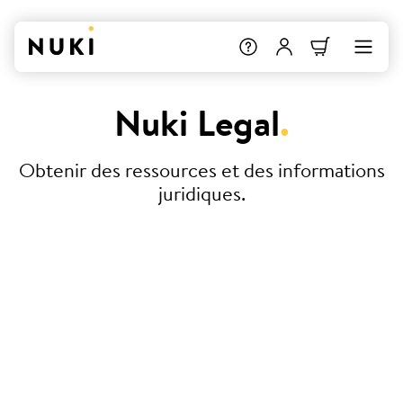
Nuki Legal
.
Obtenir des ressources et des informations
juridiques.
Conditions Générales de Vente
Déclaration de conformité
Nuki Smart Hosting – Convention
de service (SLA)
Protection des données et vie