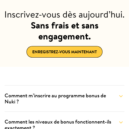
Inscrivez-vous dès aujourd’hui.
Sans frais et sans
engagement.
ENREGISTREZ-VOUS MAINTENANT
Comment m’inscrire au programme bonus de
Nuki ?
Comment les niveaux de bonus fonctionnent-ils
exactement ?