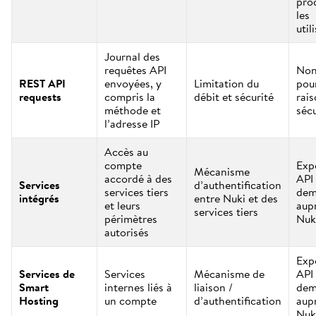
prod
les
util
Journal des
requêtes API
Non
REST API
envoyées, y
Limitation du
pou
requests
compris la
débit et sécurité
rai
méthode et
sécu
l’adresse IP
Accès au
compte
Exp
Mécanisme
accordé à des
API 
Services
d’authentification
services tiers
dem
intégrés
entre Nuki et des
et leurs
aup
services tiers
périmètres
Nuk
autorisés
Exp
Services de
Services
Mécanisme de
API 
Smart
internes liés à
liaison /
dem
Hosting
un compte
d’authentification
aup
Nuk