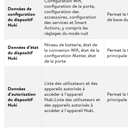
Configuration Wifi,
configuration de la porte,
Données de
configuration des
configuration
Permet le
accessoires, configuration
du dispositif
de base du
des services et Smart
Nuki
Actions, y compris les
réglages du mode nuit
Niveau de batterie, état de
Données d’état
la connexion Wifi, état de la
Permet la 
du dispositif
configuration Matter, état
principale 
Nuki
de la porte
Liste des utilisateurs et des
Données
appareils autorisés à
d’autorisation
accéder à l’appareil
Permet la 
du dispositif
Nuki.Liste des utilisateurs et
principale 
Nuki
des appareils autorisés à
accéder à l’appareil Nuki.