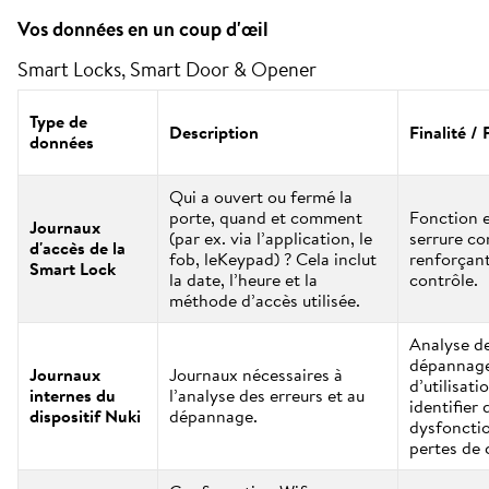
Vos données en un coup d'œil
Smart Locks, Smart Door & Opener
Type de
Description
Finalité /
données
Qui a ouvert ou fermé la
porte, quand et comment
Fonction e
Journaux
(par ex. via l’application, le
serrure co
d'accès de la
fob, leKeypad) ? Cela inclut
renforçant 
Smart Lock
la date, l’heure et la
contrôle.
méthode d’accès utilisée.
Analyse de
dépannage
Journaux
Journaux nécessaires à
d’utilisati
internes du
l’analyse des erreurs et au
identifier 
dispositif Nuki
dépannage.
dysfoncti
pertes de 