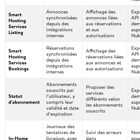
Annonces
Affichage des
Exp
Smart
synchronisées
annonces liées
API 
Hosting
depuis des
aux réservations
dem
Services
intégrations
et aux
aup
Listing
internes
autorisations
Nuk
Réservations
Exp
Smart
Affichage des
synchronisées
API 
Hosting
réservations liées
depuis des
dem
Services
aux annonces et
intégrations
aup
Bookings
aux autorisations
internes
Nuk
Abonnements
Proposer des
souscrits par
Exp
services
Statut
l’utilisateur, y
dem
différents selon
d'abonnement
compris leur
aup
les abonnements
validité et date
Nuk
souscrits
d’expiration
Journaux des
tentatives de
Suivi des erreurs
Non
In-Home
livraison, avec
dans
pou