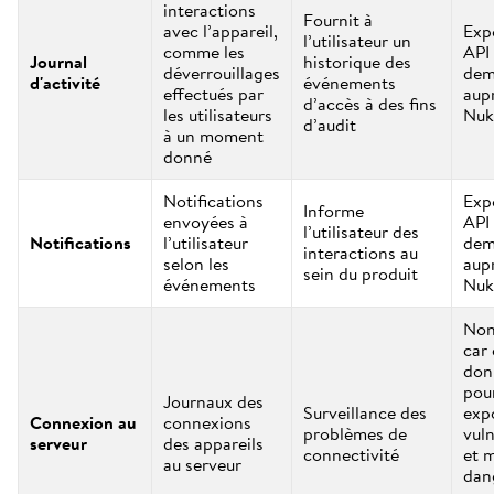
interactions
Fournit à
avec l’appareil,
Exp
l’utilisateur un
comme les
API 
Journal
historique des
déverrouillages
dem
d'activité
événements
effectués par
aup
d’accès à des fins
les utilisateurs
Nuk
d’audit
à un moment
donné
Notifications
Exp
Informe
envoyées à
API 
l’utilisateur des
Notifications
l’utilisateur
dem
interactions au
selon les
aup
sein du produit
événements
Nuk
Non
car 
don
pou
Journaux des
Surveillance des
exp
Connexion au
connexions
problèmes de
vuln
serveur
des appareils
connectivité
et 
au serveur
dan