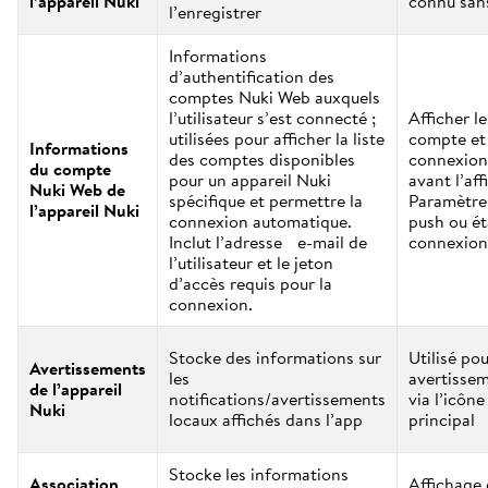
l’appareil Nuki
connu sans
l’enregistrer
Informations
d’authentification des
comptes Nuki Web auxquels
l’utilisateur s’est connecté ;
Afficher l
utilisées pour afficher la liste
compte et 
Informations
des comptes disponibles
connexion
du compte
pour un appareil Nuki
avant l’aff
Nuki Web de
spécifique et permettre la
Paramètres
l’appareil Nuki
connexion automatique.
push ou ét
Inclut l’adresse e-mail de
connexion
l’utilisateur et le jeton
d’accès requis pour la
connexion.
Stocke des informations sur
Utilisé pou
Avertissements
les
avertissem
de l’appareil
notifications/avertissements
via l’icône
Nuki
locaux affichés dans l’app
principal
Stocke les informations
Association
Affichage 