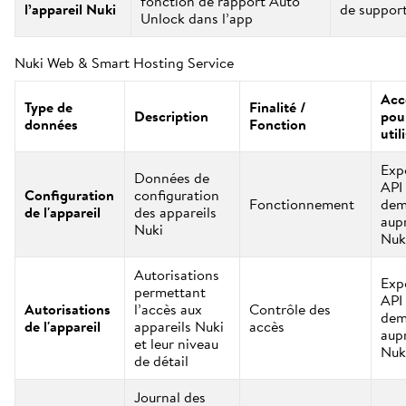
fonction de rapport Auto
l’appareil Nuki
de suppor
Unlock dans l’app
Nuki Web & Smart Hosting Service
Acce
Type de
Finalité /
Description
pour
données
Fonction
util
Exp
Données de
API 
Configuration
configuration
Fonctionnement
dem
de l'appareil
des appareils
aup
Nuki
Nuk
Autorisations
Exp
permettant
API 
Autorisations
l’accès aux
Contrôle des
dem
de l'appareil
appareils Nuki
accès
aup
et leur niveau
Nuk
de détail
Journal des