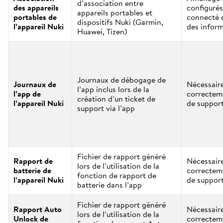
d’association entre
des appareils
configurés
appareils portables et
portables de
connecté 
dispositifs Nuki (Garmin,
l’appareil Nuki
des infor
Huawei, Tizen)
Journaux de débogage de
Journaux de
Nécessaire
l’app inclus lors de la
l’app de
correctem
création d’un ticket de
l’appareil Nuki
de suppor
support via l’app
Fichier de rapport généré
Rapport de
Nécessaire
lors de l’utilisation de la
batterie de
correctem
fonction de rapport de
l’appareil Nuki
de suppor
batterie dans l’app
Fichier de rapport généré
Rapport Auto
Nécessaire
lors de l’utilisation de la
Unlock de
correctem