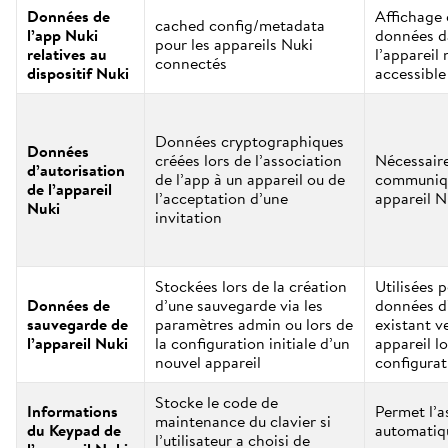
Données de
Affichage 
cached config/metadata
l’app Nuki
données d
pour les appareils Nuki
relatives au
l’appareil 
connectés
dispositif Nuki
accessible
Données cryptographiques
Données
créées lors de l’association
Nécessair
d’autorisation
de l’app à un appareil ou de
communiqu
de l’appareil
l’acceptation d’une
appareil N
Nuki
invitation
Stockées lors de la création
Utilisées p
Données de
d’une sauvegarde via les
données d’
sauvegarde de
paramètres admin ou lors de
existant v
l’appareil Nuki
la configuration initiale d’un
appareil lo
nouvel appareil
configurati
Stocke le code de
Informations
Permet l’a
maintenance du clavier si
du Keypad de
automatiqu
l’utilisateur a choisi de