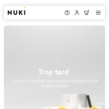
Trop tard
.
Oh non ! Il semble que vous ayez manqué notre
Sunshine Deal.