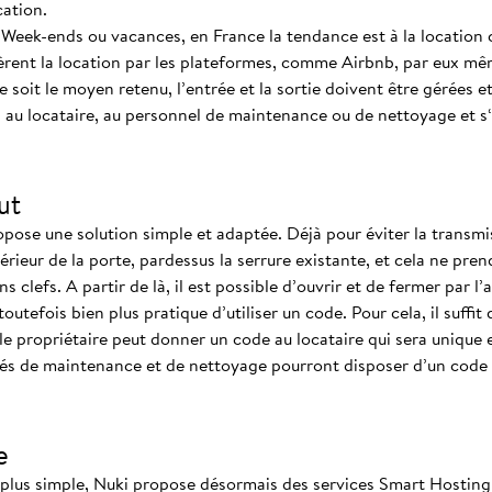
cation.
Week-ends ou vacances, en France la tendance est à la location c
 gèrent la location par les plateformes, comme Airbnb, par eux m
 soit le moyen retenu, l’entrée et la sortie doivent être gérées e
s au locataire, au personnel de maintenance ou de nettoyage et s
ut
pose une solution simple et adaptée. Déjà pour éviter la transmiss
térieur de la porte, pardessus la serrure existante, et cela ne pre
 clefs. A partir de là, il est possible d’ouvrir et de fermer par l’
outefois bien plus pratique d’utiliser un code. Pour cela, il suffit d
le propriétaire peut donner un code au locataire qui sera unique 
és de maintenance et de nettoyage pourront disposer d’un code qu
e
e plus simple, Nuki propose désormais des services Smart Hosting