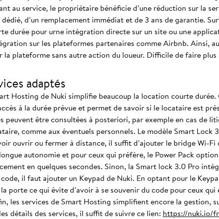
ant au service, le propriétaire bénéficie d’une réduction sur la s
 dédié, d’un remplacement immédiat et de 3 ans de garantie. Surtou
te durée pour urne intégration directe sur un site ou une applicat
tégration sur les plateformes partenaires comme Airbnb. Ainsi, a
la plateforme sans autre action du loueur. Difficile de faire plus
rvices adaptés
art Hosting de Nuki simplifie beaucoup la location courte durée. C
accès à la durée prévue et permet de savoir si le locataire est pré
es peuvent être consultées à posteriori, par exemple en cas de lit
ataire, comme aux éventuels personnels. Le modèle Smart Lock 3.
ir ouvrir ou fermer à distance, il suffit d’ajouter le bridge Wi-Fi
e longue autonomie et pour ceux qui préfère, le Power Pack option
ement en quelques secondes. Sinon, la Smart lock 3.0 Pro intègr
 code, il faut ajouter un Keypad de Nuki. En optant pour le Keypad
la porte ce qui évite d’avoir à se souvenir du code pour ceux qui 
fin, les services de Smart Hosting simplifient encore la gestion, 
 détails des services, il suffit de suivre ce lien:
https://nuki.io/