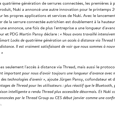
a quatrième génération de serrures connectées, les premières à 
roduit, Nuki a annoncé une autre innovation pour le printemps 20
 les propres applications et services de Nuki. Avec le lancement
er de la serrure connectée autrichien est doublement à la hauteur
 d'une annonce, une fois de plus l'entreprise a une longueur d'ava
teur et PDG Martin Pansy déclare :
« Nous avons travaillé intensive
s Smart Locks de quatrième génération un accès à distance via Thread l
 distance. Il est vraiment satisfaisant de voir que nous sommes à nouv
 »
as seulement l'accès à distance via Thread, mais aussi le protoc
ment important pour nous d'avoir toujours une longueur d'avance avec 
l des technologies d'avenir »
, ajoute Jürgen Pansy, cofondateur et d
tages de Thread pour les utilisateurs : plus réactif que le Bluetooth, p
son intelligente a rendu Thread plus accessible désormais. Et Nuki co
annoncées par le Thread Group au CES début janvier comme une confir
»
.