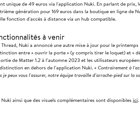
 unique de 49 euros via l'application Nuki. En parlant de prix, le
rième génération pour 169 euros dans la boutique en ligne de Nuk
lle fonction d'accès à distance via un hub compatible.
nctionnalités à venir
r Thread, Nuki a annoncé une autre mise à jour pour le printemps 2
inction entre « ouvrir la porte » (y compris tirer le loquet) et « d
sortie de Matter 1.2 à l’automne 2023 et les utilisateurs europée
 distinction en dehors de l’application Nuki.
« Contrairement à l'acc
 je peux vous l'assurer, notre équipe travaille d’arrache-pied sur la so
 Nuki ainsi que des visuels complémentaires sont disponibles
ici
.