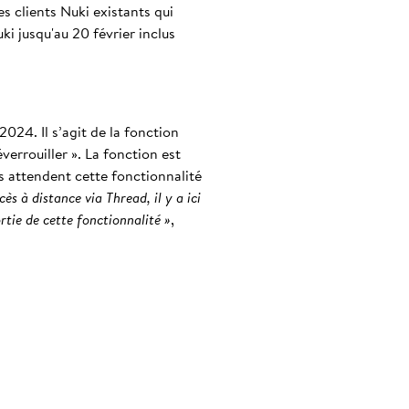
s clients Nuki existants qui
i jusqu'au 20 février inclus
024. Il s’agit de la fonction
éverrouiller ». La fonction est
ns attendent cette fonctionnalité
ès à distance via Thread, il y a ici
rtie de cette fonctionnalité »
,