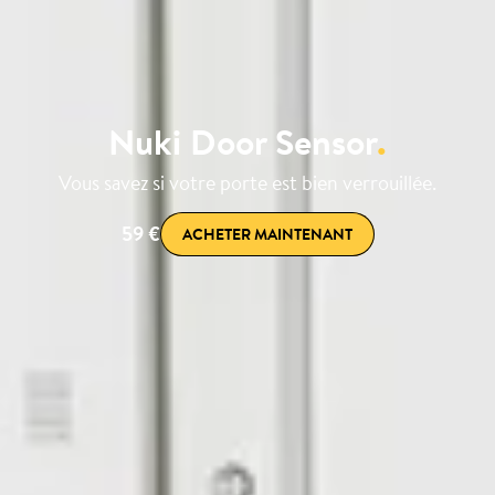
Nuki Door Sensor
.
Vous savez si votre porte est bien verrouillée.
59 €
ACHETER MAINTENANT