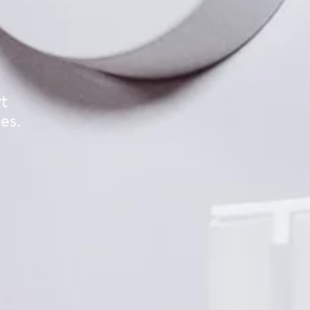
t
es.