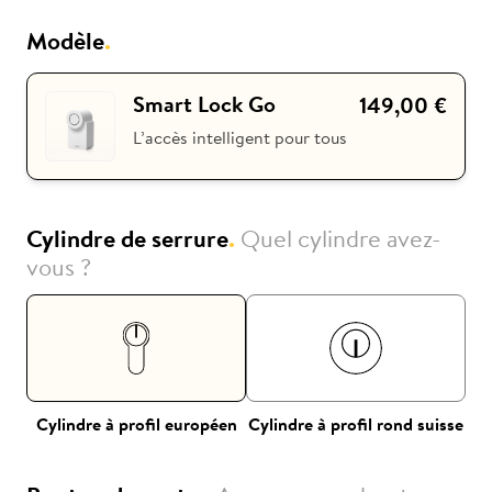
Modèle
.
uki
Club Nuki
Smart Lock Go
149,00 €
L’accès intelligent pour tous
Cylindre de serrure
.
Quel cylindre avez-
vous ?
Cylindre à profil européen
Cylindre à profil rond suisse