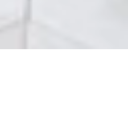
Gérez et pilotez tous vos
appareils Nuki dans
l’App Nuki
Plus de 4 millions de téléchargements -
avec une note de 4,7 étoiles